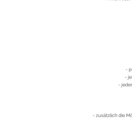
- p
- j
- jede
- zusätzlich die 