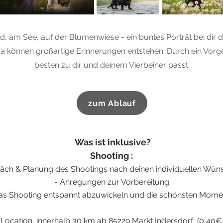
, am See, auf der Blumenwiese - ein buntes Porträt bei dir da
l da können großartige Erinnerungen entstehen. Durch ein Vor
besten zu dir und deinem Vierbeiner passt.​
zum Ablauf
Was ist
inklusive
?
Shooting :
äch & Planung des Shootings nach deinen individuellen Wün
- Anregungen zur Vorbereitung
 das Shooting entspannt abzuwickeln und die schönsten Mome
r Location, innerhalb 30 km ab 85229 Markt Indersdorf (0,40