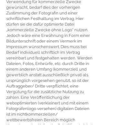
Verwendung für kommerzielle Zwecke
gewünscht, bedarf dies der vorherigen
Zustimmung der Fotografin und einer
schriftlichen Festhaltung im Vertrag. Hier
dürfen sie die dafür optimierte Datei
„kommerzielle Zwecke ohne Logo“ nutzen.
Jedoch wäre eine Erwähnung in Form einer
Bildunterschrift oder einem Vermerk im
Impressum wünschenswert. Dies muss bei
Bedarf individuell schriftlich im Vertrag
vereinbart und festgehalten werden. Werden
Dateien, Fotos, Entwürfe, etc. durch Dritte in
einem anderen Umfang (kommerziell und
gewerblich anstatt ausschließlich privat) als
ursprünglich vorgesehen genutzt, so ist der
Auftraggeber/ Dritte verpflichtet, eine
Vergütung für die zusätzliche Nutzung zu
zahlen. Eine Veröffentlichung der
weboptimierten (verkleinert und mit einem
Fotografenlogo versehen) digitalen Dateien
ist im nichtkommerziellen/
wettbewerbsfreien Bereich möglich
(Ausnahmen bedürfen der Schriftform), dabei
ist auf die Fotografin zu verweisen und ein
funktionierender Link (
www.purrpaws.de
)