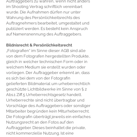
Auftraggebers zu wahren, wenn nicht anders
im Shooting Vertrag schriftlich vereinbart
wurde. Die Aufnahmen dürfen nur unter
Wahrung des Persönlichkeitsrechts des
Auftragnehmers bearbeitet, umgestaltet und
publiziert werden. Es besteht kein Anspruch
auf Namensnennung des Auftraggebers.
Bildnisrecht & Persönlichkeitsrecht
„Fotografien“ im Sinne dieser AGB sind alle
von dem Fotografen hergestellten Produkte,
gleich in welcher technischen Form oder in
welchem Medium sie erstellt wurden oder
vorliegen. Der Auftraggeber erkennt an, dass
es sich bei dem von der Fotografin
gelieferten Bildmaterial um urheberrechtlich
geschützte Lichtbildwerke im Sinne von § 2
Abs.1 Ziff.5 Urheberrechtsgesetz handelt.
Urheberrechte sind nicht übertragbar und
Vorschläge des Auftraggebers oder sonstiger
Mitarbeiter begründen kein Miturheberrecht.
Die Fotografin überträgt jeweils ein einfaches
Nutzungsrecht an den Fotos auf den
Auftraggeber. Dieses beinhaltet die private,
nicht kommerzielle Nutzung. Ist eine