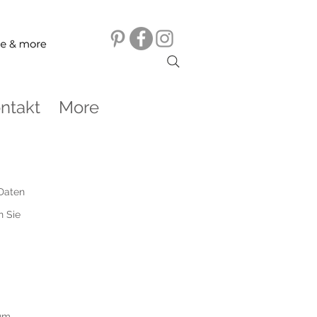
ntakt
More
 Daten
n Sie
 um