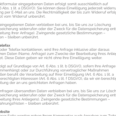
ktformular eingegebenen Daten erfolgt somit ausschließlich auf
6 Abs. 1 lit. a DSGVO). Sie können diese Einwilligung jederzeit widerru
ung per E-Mail an uns. Die Rechtmäßigkeit der bis zum Widerruf erfol
bt vom Widerruf unberührt.
 eingegebenen Daten verbleiben bei uns, bis Sie uns zur Löschung
 Speicherung widerrufen oder der Zweck für die Datenspeicherung entf
eitung Ihrer Anfrage). Zwingende gesetzliche Bestimmungen –
n – bleiben unberührt.
elefax
der Telefax kontaktieren, wird Ihre Anfrage inklusive aller daraus
en Daten (Name, Anfrage) zum Zwecke der Bearbeitung Ihres Anli
t. Diese Daten geben wir nicht ohne Ihre Einwilligung weiter.
lgt auf Grundlage von Art. 6 Abs. 1 lit. b DSGVO, sofern Ihre Anfrage
sammenhängt oder zur Durchführung vorvertraglicher Maßnahmen
ällen beruht die Verarbeitung auf Ihrer Einwilligung (Art. 6 Abs. 1 lit. a
chtigten Interessen (Art. 6 Abs. 1 lit. f DSGVO), da wir ein berechti
eitung der an uns gerichteten Anfragen haben.
anfragen übersandten Daten verbleiben bei uns, bis Sie uns zur Lösc
 Speicherung widerrufen oder der Zweck für die Datenspeicherung entf
beitung Ihres Anliegens). Zwingende gesetzliche Bestimmungen –
hrungsfristen – bleiben unberührt.
ebsite
ieser Seite werden neben Ihrem Kommentar auch Angaben zum Zeit