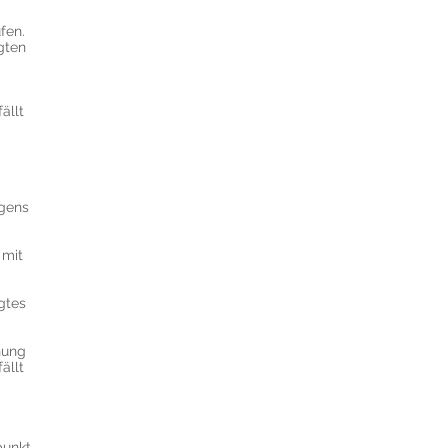
fen.
gten
ällt
egens
 mit
gtes
hung
ällt
punkt