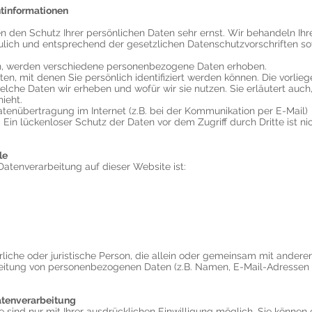
htinformationen
n den Schutz Ihrer persönlichen Daten sehr ernst. Wir behandeln Ihr
lich und entsprechend der gesetzlichen Datenschutzvorschriften s
n, werden verschiedene personenbezogene Daten erhoben.
n, mit denen Sie persönlich identifiziert werden können. Die vorlie
elche Daten wir erheben und wofür wir sie nutzen. Sie erläutert auch
ieht.
atenübertragung im Internet (z.B. bei der Kommunikation per E-Mail)
Ein lückenloser Schutz der Daten vor dem Zugriff durch Dritte ist ni
le
 Datenverarbeitung auf dieser Website ist:
ürliche oder juristische Person, die allein oder gemeinsam mit andere
eitung von personenbezogenen Daten (z.B. Namen, E-Mail-Adressen o
Datenverarbeitung
sind nur mit Ihrer ausdrücklichen Einwilligung möglich. Sie können 