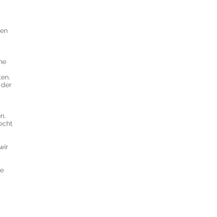
hen
he
ten.
 der
n.
echt
wir
ie