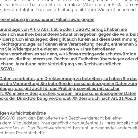
zeit widerrufen. Dazu reicht eine formlose Mitteilung per E-Mail an un
iderruf erfolgten Datenverarbeitung bleibt vom Widerruf unberührt.
enerhebung in besonderen Fällen sowie gegen
undlage von Art. 6 Abs. 1 lit. e oder f DSGVO erfolgt, haben Sie
 die sich aus Ihrer besonderen Situation ergeben, gegen die Verarbei
derspruch einzulegen; dies gilt auch für ein auf diese Bestimmun
ge Rechtsgrundlage, auf denen eine Verarbeitung beruht, entnehmen S
n Sie Widerspruch einlegen, werden wir Ihre betroffenen
ehr verarbeiten, es sei denn, wir können zwingende schutzwürdige
eisen, die Ihre Interessen, Rechte und Freiheiten überwiegen oder d
machung, Ausübung oder Verteidigung von Rechtsansprüchen
DSGVO).
aten verarbeitet, um Direktwerbung zu betreiben, so haben Sie das
gen die Verarbeitung Sie betreffender personenbezogener Daten zum
gen; dies gilt auch für das Profiling, soweit es mit solcher
ht. Wenn Sie widersprechen, werden Ihre personenbezogenen Daten
cke der Direktwerbung verwendet (Widerspruch nach Art. 21 Abs. 2
igen Aufsichtsbehörde
 DSGVO steht den Betroffenen ein Beschwerderecht bei einer
 dem Mitgliedstaat ihres gewöhnlichen Aufenthalts, ihres Arbeitspla
Verstoßes zu. Das Beschwerderecht besteht unbeschadet anderweit
htlicher Rechtsbehelfe.