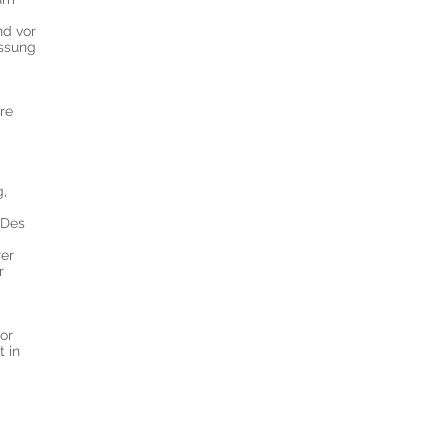
nd vor
assung
re
g,
 Des
er
r
or
 in