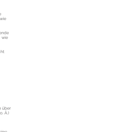
e
owie
gende
, wie
cht
n über
. Ä.)
eine