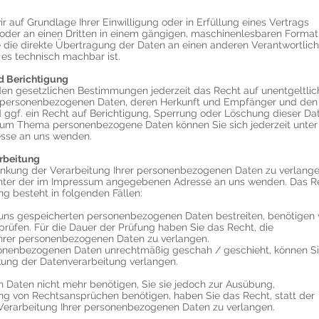
r auf Grundlage Ihrer Einwilligung oder in Erfüllung eines Vertrags
h oder an einen Dritten in einem gängigen, maschinenlesbaren Format
e die direkte Übertragung der Daten an einen anderen Verantwortlic
t es technisch machbar ist.
d Berichtigung
en gesetzlichen Bestimmungen jederzeit das Recht auf unentgeltlic
n personenbezogenen Daten, deren Herkunft und Empfänger und den
ggf. ein Recht auf Berichtigung, Sperrung oder Löschung dieser Da
 zum Thema personenbezogene Daten können Sie sich jederzeit unter
sse an uns wenden.
arbeitung
änkung der Verarbeitung Ihrer personenbezogenen Daten zu verlange
t unter der im Impressum angegebenen Adresse an uns wenden. Das R
g besteht in folgenden Fällen:
ei uns gespeicherten personenbezogenen Daten bestreiten, benötigen 
rprüfen. Für die Dauer der Prüfung haben Sie das Recht, die
Ihrer personenbezogenen Daten zu verlangen.
sonenbezogenen Daten unrechtmäßig geschah / geschieht, können S
kung der Datenverarbeitung verlangen.
Daten nicht mehr benötigen, Sie sie jedoch zur Ausübung,
g von Rechtsansprüchen benötigen, haben Sie das Recht, statt der
Verarbeitung Ihrer personenbezogenen Daten zu verlangen.