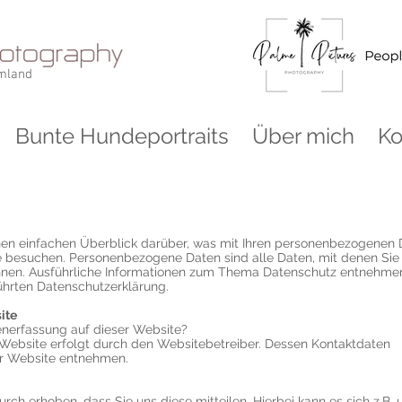
Umland
Bunte Hundeportraits
Über mich
Ko
nen einfachen Überblick darüber, was mit Ihren personenbezogenen
e besuchen. Personenbezogene Daten sind alle Daten, mit denen Sie
können. Ausführliche Informationen zum Thema Datenschutz entnehme
ührten Datenschutzerklärung.
ite
tenerfassung auf dieser Website?
 Website erfolgt durch den Websitebetreiber. Dessen Kontaktdaten
r Website entnehmen.
ch erhoben, dass Sie uns diese mitteilen. Hierbei kann es sich z.B.