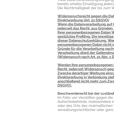
bereits erteilte Einwilligung jeder
Die Rechtmäßigkeit der bis zum W
Widerspruchsrecht gegen die Dat
Direktwerbung (Art. 21 DSGVO)
Wenn die Datenverarbeitung auf Gr
jederzeit das Recht, aus Gründen,
Ihrer personenbezogenen Daten Wi
gestütztes Profiling. Die jeweili
dieser Datenschutzerklärung. Wen
personenbezogenen Daten nicht m
Gründe für die Verarbeitung nachw
Verarbeitung dient der Geltend
(Widerspruch nach Art. 21 Abs. 1 
Werden Ihre personenbezogenen D
Recht, jederzeit Widerspruch ge
Zwecke derartiger Werbung einzule
Direktwerbung in Verbindung ste
anschließend nicht mehr zum Zwe
DSGVO).
Beschwerderecht bei der zuständ
Im Falle von Verstößen gegen die
Aufsichtsbehörde, insbesondere in
oder des Orts des mutmaßlichen 
verwaltungsrechtlicher oder geric