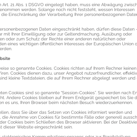
 Art. 21 Abs. 1 DSGVO eingelegt haben, muss eine Abwägung zwisc
genommen werden. Solange noch nicht feststeht, wessen Interessen
, die Einschränkung der Verarbeitung Ihrer personenbezogenen Date
 personenbezogenen Daten eingeschränkt haben, dürfen diese Daten 
r mit Ihrer Einwilligung oder zur Geltendmachung, Ausübung oder
en oder zum Schutz der Rechte einer anderen natürlichen oder
den eines wichtigen öffentlichen Interesses der Europäischen Union 
werden.
bsite
weise so genannte Cookies. Cookies richten auf Ihrem Rechner keinen
ren. Cookies dienen dazu, unser Angebot nutzerfreundlicher, effektiv
ind kleine Textdateien, die auf Ihrem Rechner abgelegt werden und d
ten Cookies sind so genannte “Session-Cookies”. Sie werden nach E
ht. Andere Cookies bleiben auf Ihrem Endgerät gespeichert bis Sie d
en es uns, Ihren Browser beim nächsten Besuch wiederzuerkennen.
ellen, dass Sie über das Setzen von Cookies informiert werden und
n, die Annahme von Cookies für bestimmte Fälle oder generell aussch
er Cookies beim Schließen des Browser aktivieren. Bei der Deaktivi
ät dieser Website eingeschränkt sein.
s elektronischen Kommunikationsvorgangs oder zur Bereitstellung