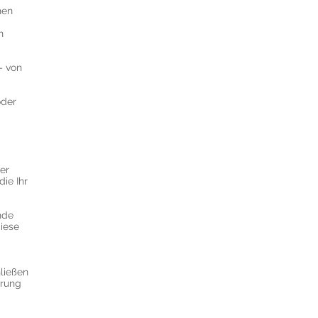
hen
n
– von
oder
er
ie Ihr
nde
iese
ließen
erung