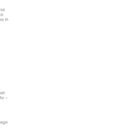
sse
e.
se in
hat
te –
rage