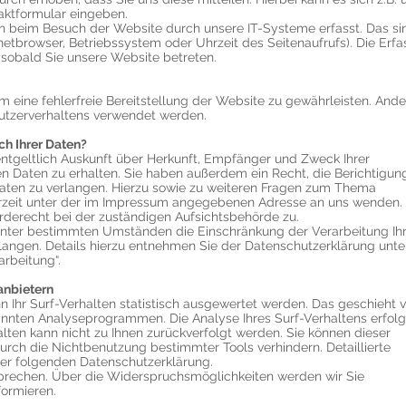
taktformular eingeben.
 beim Besuch der Website durch unsere IT-Systeme erfasst. Das si
rnetbrowser, Betriebssystem oder Uhrzeit des Seitenaufrufs). Die Erf
 sobald Sie unsere Website betreten.
um eine fehlerfreie Bereitstellung der Website zu gewährleisten. Ande
utzerverhaltens verwendet werden.
h Ihrer Daten?
entgeltlich Auskunft über Herkunft, Empfänger und Zweck Ihrer
Daten zu erhalten. Sie haben außerdem ein Recht, die Berichtigun
aten zu verlangen. Hierzu sowie zu weiteren Fragen zum Thema
erzeit unter der im Impressum angegebenen Adresse an uns wenden.
rderecht bei der zuständigen Aufsichtsbehörde zu.
nter bestimmten Umständen die Einschränkung der Verarbeitung Ihr
angen. Details hierzu entnehmen Sie der Datenschutzerklärung unte
rbeitung“.
anbietern
 Ihr Surf-Verhalten statistisch ausgewertet werden. Das geschieht v
nnten Analyseprogrammen. Die Analyse Ihres Surf-Verhaltens erfolgt
lten kann nicht zu Ihnen zurückverfolgt werden. Sie können dieser
urch die Nichtbenutzung bestimmter Tools verhindern. Detaillierte
der folgenden Datenschutzerklärung.
prechen. Über die Widerspruchsmöglichkeiten werden wir Sie
formieren.