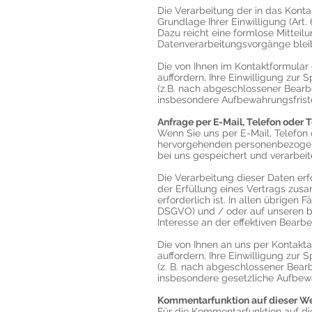
Die Verarbeitung der in das Konta
Grundlage Ihrer Einwilligung (Art. 
Dazu reicht eine formlose Mitteil
Datenverarbeitungsvorgänge blei
Die von Ihnen im Kontaktformular
auffordern, Ihre Einwilligung zur
(z.B. nach abgeschlossener Bearb
insbesondere Aufbewahrungsfriste
Anfrage per E-Mail, Telefon oder T
Wenn Sie uns per E-Mail, Telefon o
hervorgehenden personenbezogen
bei uns gespeichert und verarbeite
Die Verarbeitung dieser Daten erfo
der Erfüllung eines Vertrags zu
erforderlich ist. In allen übrigen F
DSGVO) und / oder auf unseren bere
Interesse an der effektiven Bearb
Die von Ihnen an uns per Kontakt
auffordern, Ihre Einwilligung zur
(z. B. nach abgeschlossener Bear
insbesondere gesetzliche Aufbewa
Kommentarfunktion auf dieser W
Für die Kommentarfunktion auf d